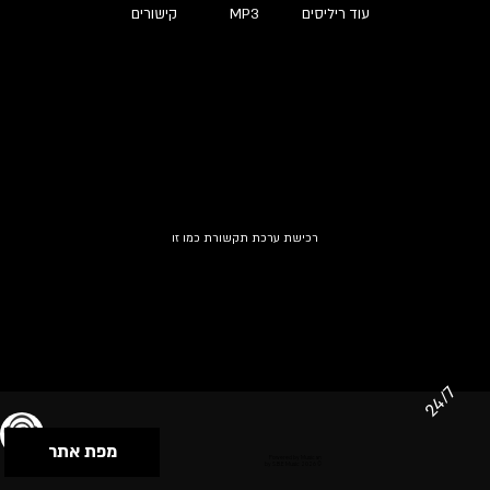
עוד ריליסים
MP3
קישורים
רכישת ערכת תקשורת כמו זו
24/7
מפת אתר
תנאי שימוש & מדיניות פרטיות
הצהרת נגישות
Powered by Musican
© 2026 by S.B.E Music