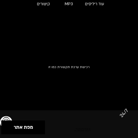
עוד ריליסים
MP3
קישורים
רכישת ערכת תקשורת כמו זו
24/7
מפת אתר
תנאי שימוש & מדיניות פרטיות
הצהרת נגישות
Powered by Musican
© 2026 by S.B.E Music