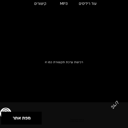
עוד ריליסים
MP3
קישורים
רכישת ערכת תקשורת כמו זו
24/7
מפת אתר
תנאי שימוש & מדיניות פרטיות
הצהרת נגישות
Powered by Musican
© 2026 by S.B.E Music