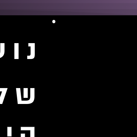
נוע
שלו
היל