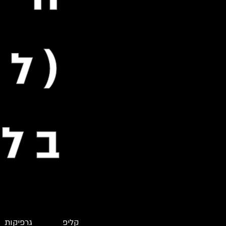
(לנ
בלב
קליפ
גרפיקות