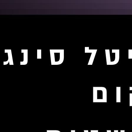
טל סינגר
ם