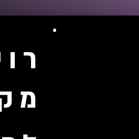
רוי
מקו