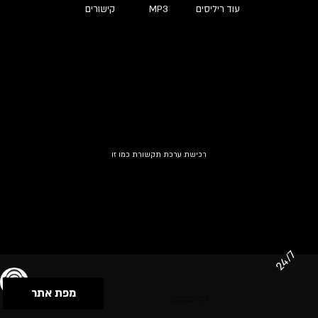
עוד ריליסים
MP3
קישורים
רכישת ערכת תקשורת כמו זו
24/7
מפת אתר
תנאי שימוש & מדיניות פרטיות
הצהרת נגישות
Powered by Musican
© 2026 by S.B.E Music