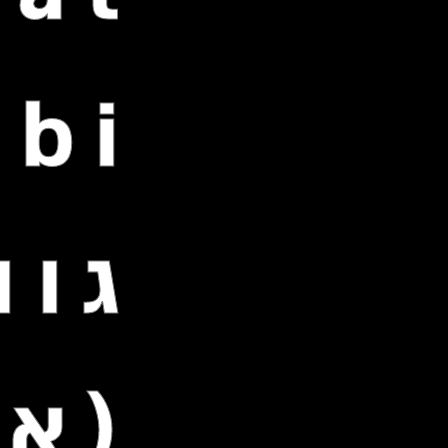
גוה
(אש