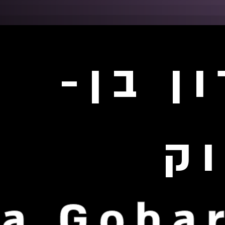
ן בן-
ק
a Goha