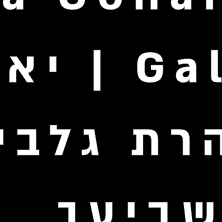
Galbi | יא
רת גלבי
ביעך