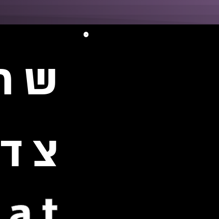
שרו
צדו
rat