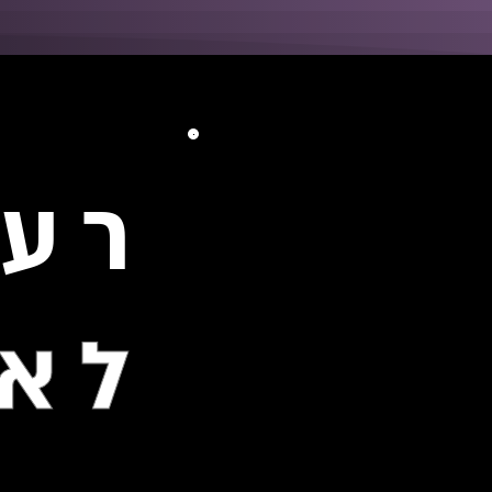
רעו
לא 