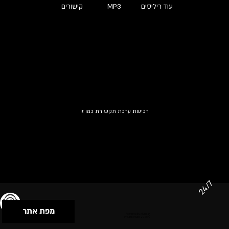
עוד ריליסים
MP3
קישורים
רכישת ערכת תקשורת כמו זו
24/7
מפת אתר
תנאי שימוש & מדיניות פרטיות
הצהרת נגישות
Powered by Musican
© 2026 by S.B.E Music