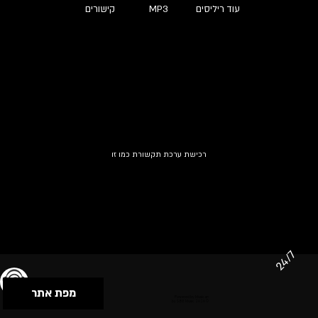
עוד ריליסים
MP3
קישורים
רכישת ערכת תקשורת כמו זו
24/7
מפת אתר
תנאי שימוש & מדיניות פרטיות
הצהרת נגישות
Powered by Musican
© 2026 by S.B.E Music