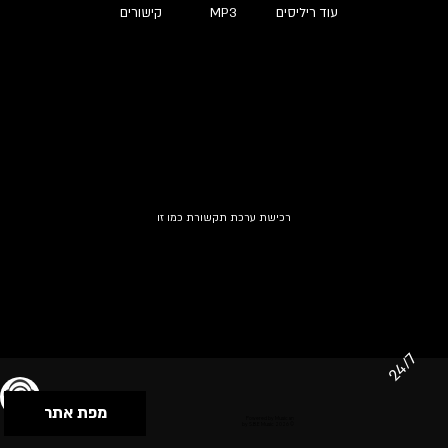
עוד ריליסים
MP3
קישורים
רכישת ערכת תקשורת כמו זו
24/7
מפת אתר
תנאי שימוש & מדיניות פרטיות
הצהרת נגישות
Powered by Musican
© 2026 by S.B.E Music