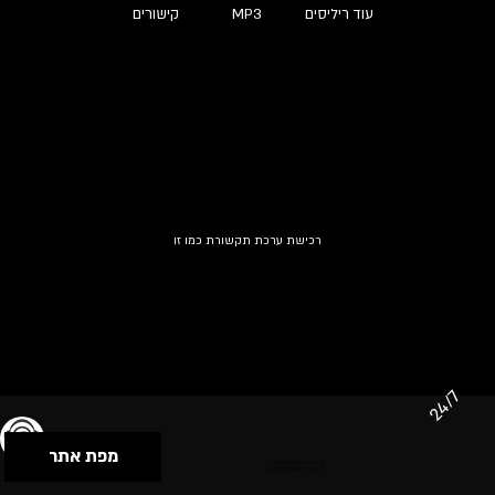
עוד ריליסים
MP3
קישורים
רכישת ערכת תקשורת כמו זו
24/7
מפת אתר
תנאי שימוש & מדיניות פרטיות
הצהרת נגישות
Powered by Musican
© 2026 by S.B.E Music