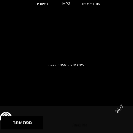
עוד ריליסים
MP3
קישורים
רכישת ערכת תקשורת כמו זו
24/7
מפת אתר
תנאי שימוש & מדיניות פרטיות
הצהרת נגישות
Powered by Musican
© 2026 by S.B.E Music