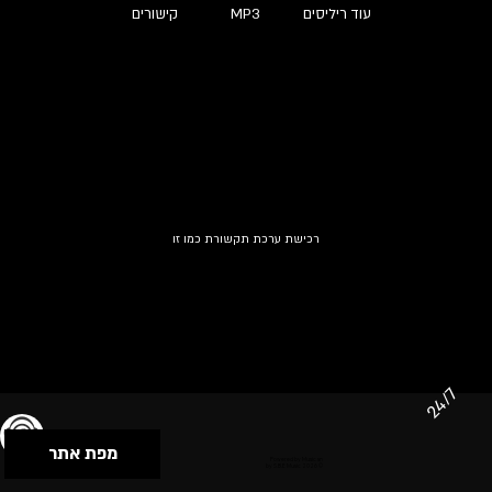
עוד ריליסים
MP3
קישורים
רכישת ערכת תקשורת כמו זו
24/7
מפת אתר
תנאי שימוש & מדיניות פרטיות
הצהרת נגישות
Powered by Musican
© 2026 by S.B.E Music