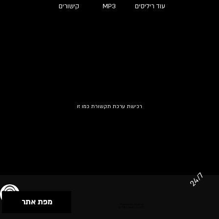
עוד ריליסים
MP3
קישורים
רכישת ערכת תקשורת כמו זו
24/7
מפת אתר
תנאי שימוש & מדיניות פרטיות
הצהרת נגישות
Powered by Musican
© 2026 by S.B.E Music