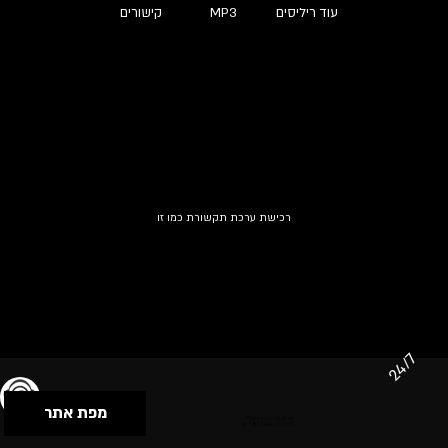
עוד ריליסים
MP3
קישורים
רכישת ערכת תקשורת כמו זו
24/7
מפת אתר
תנאי שימוש & מדיניות פרטיות
הצהרת נגישות
Powered by Musican
© 2026 by S.B.E Music