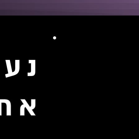
נעמ
אתה