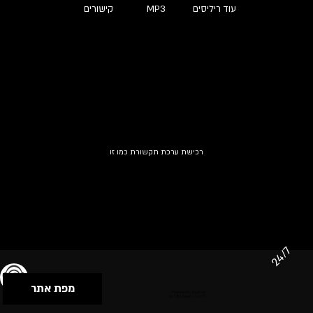
עוד ריליסים
MP3
קישורים
רכישת ערכת תקשורת כמו זו
24/7
מפת אתר
תנאי שימוש & מדיניות פרטיות
הצהרת נגישות
Powered by Musican
© 2026 by S.B.E Music