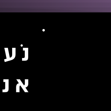
נֹע
אנת