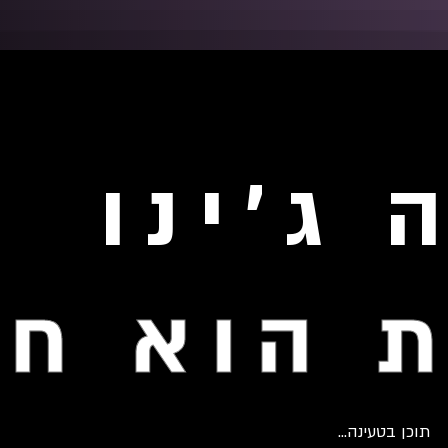
ה ג'ינו
 הוא חד
תוכן בטעינה...