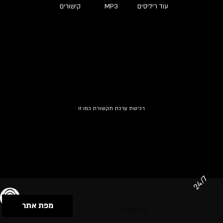
עוד ריליסים
MP3
קישורים
רכישת ערכת תקשורת כמו זו
24/7
מפת אתר
תנאי שימוש & מדיניות פרטיות
הצהרת נגישות
Powered by Musican
© 2026 by S.B.E Music