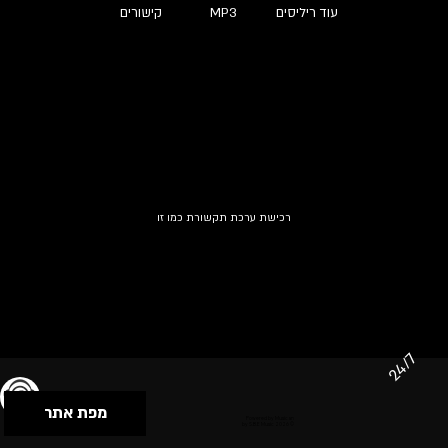
עוד ריליסים
MP3
קישורים
רכישת ערכת תקשורת כמו זו
24/7
מפת אתר
תנאי שימוש & מדיניות פרטיות
הצהרת נגישות
Powered by Musican
© 2026 by S.B.E Music