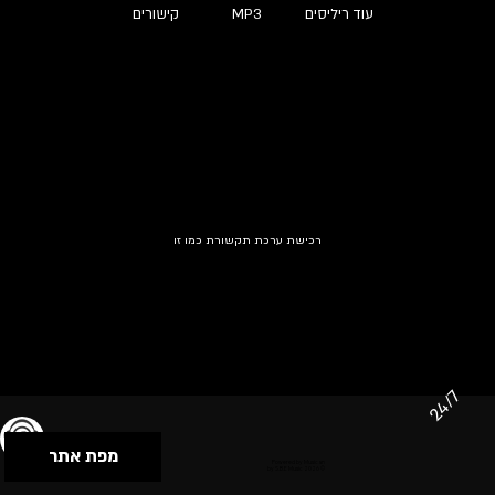
עוד ריליסים
MP3
קישורים
רכישת ערכת תקשורת כמו זו
24/7
מפת אתר
תנאי שימוש & מדיניות פרטיות
הצהרת נגישות
Powered by Musican
© 2026 by S.B.E Music