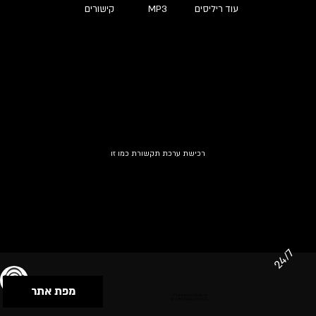
עוד ריליסים
MP3
קישורים
רכישת ערכת תקשורת כמו זו
24/7
מפת אתר
תנאי שימוש & מדיניות פרטיות
הצהרת נגישות
Powered by Musican
© 2026 by S.B.E Music