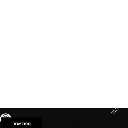
24/7
מפת אתר
תנאי שימוש & מדיניות פרטיות
הצהרת נגישות
Powered by Musican
© 2026 by S.B.E Music