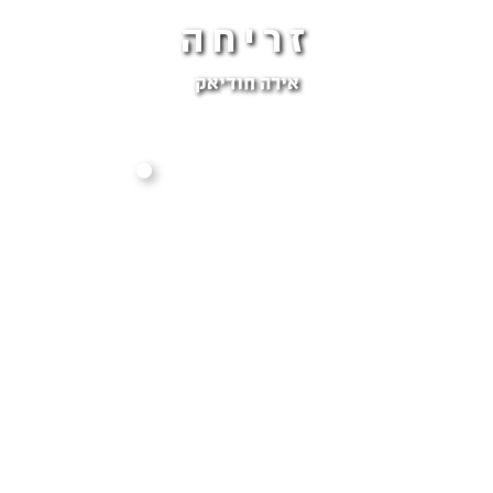
זריחה
אירה חודיאק