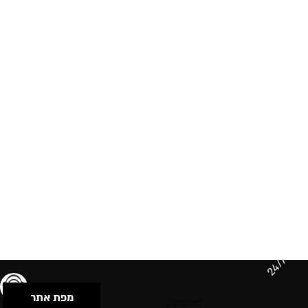
24/7
מפת אתר
תנאי שימוש & מדיניות פרטיות
הצהרת נגישות
Powered by Musican
© 2026 by S.B.E Music