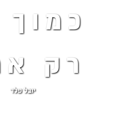
כמוך 
רק אח
יובל פלד