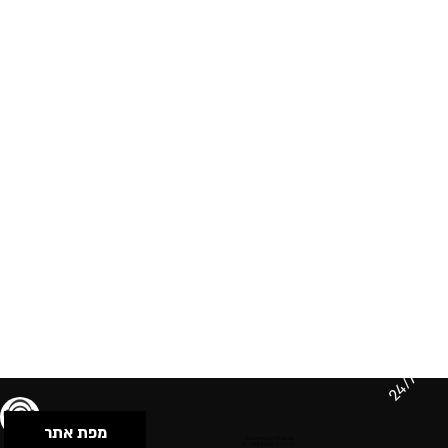
24/7
מפת אתר
תנאי שימוש & מדיניות פרטיות
הצהרת נגישות
Powered by Musican
© 2026 by S.B.E Music