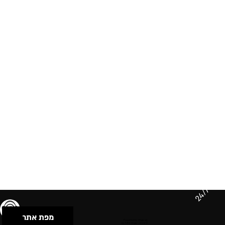
24/7
מפת אתר
תנאי שימוש & מדיניות פרטיות
הצהרת נגישות
Powered by Musican
© 2026 by S.B.E Music