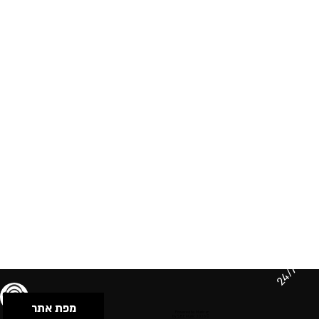
24/7
מפת אתר
תנאי שימוש & מדיניות פרטיות
הצהרת נגישות
Powered by Musican
© 2026 by S.B.E Music