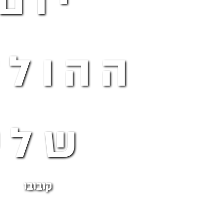
יום
ההולד
שלי
קובובו