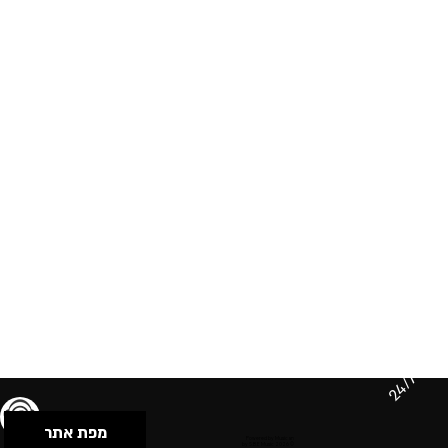
24/7
מפת אתר
תנאי שימוש & מדיניות פרטיות
הצהרת נגישות
Powered by Musican
© 2026 by S.B.E Music