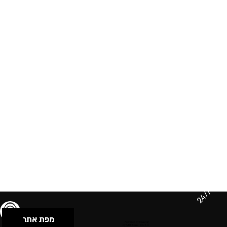
24/7
מפת אתר
תנאי שימוש & מדיניות פרטיות
הצהרת נגישות
Powered by Musican
© 2026 by S.B.E Music