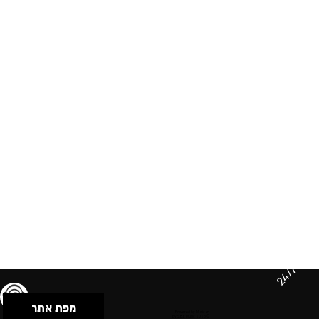
24/7
מפת אתר
תנאי שימוש & מדיניות פרטיות
הצהרת נגישות
Powered by Musican
© 2026 by S.B.E Music