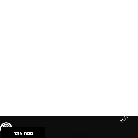
24/7
מפת אתר
תנאי שימוש & מדיניות פרטיות
הצהרת נגישות
Powered by Musican
© 2026 by S.B.E Music