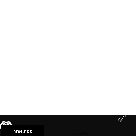
24/7
מפת אתר
תנאי שימוש & מדיניות פרטיות
הצהרת נגישות
Powered by Musican
© 2026 by S.B.E Music