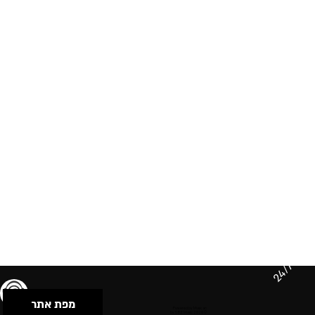
24/7
מפת אתר
תנאי שימוש & מדיניות פרטיות
הצהרת נגישות
Powered by Musican
© 2026 by S.B.E Music