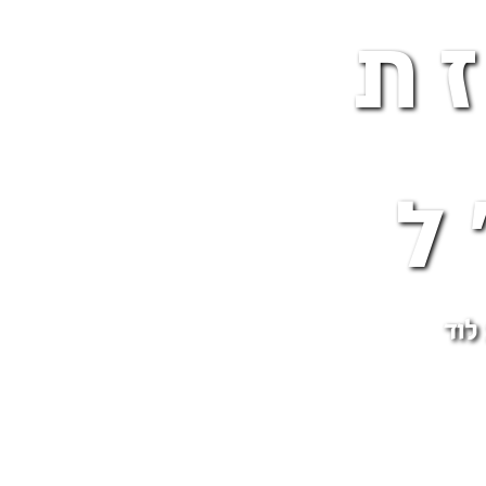
ת
ל
לוד