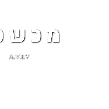
מכשפ
A.V.I.V