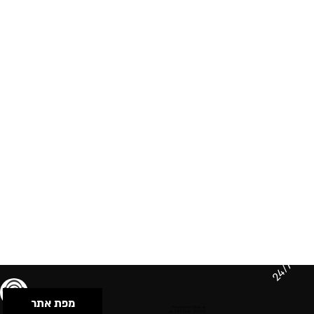
24/7
מפת אתר
תנאי שימוש & מדיניות פרטיות
הצהרת נגישות
Powered by Musican
© 2026 by S.B.E Music