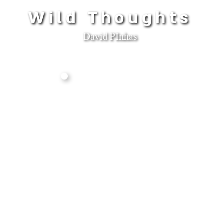
Wild Thoughts
David PInhas