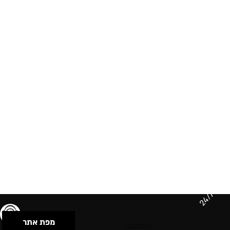
24/7
מפת אתר
תנאי שימוש & מדיניות פרטיות
הצהרת נגישות
Powered by Musican
© 2026 by S.B.E Music