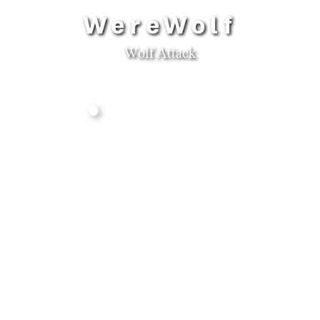
WereWolf
Wolf Attack