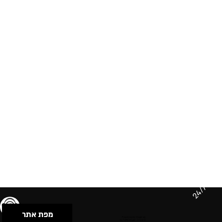
24/7
מפת אתר
תנאי שימוש & מדיניות פרטיות
הצהרת נגישות
Powered by Musican
© 2026 by S.B.E Music