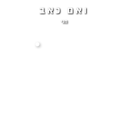
ואם כאב
חני