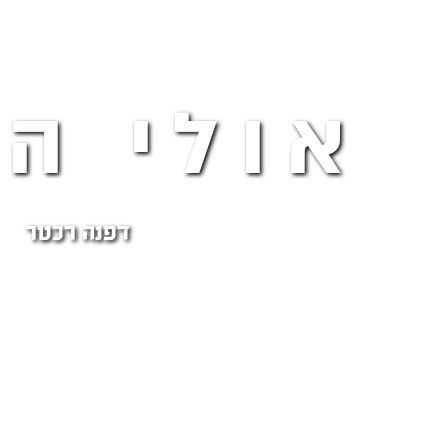
אולי ה
דפנה רכטר