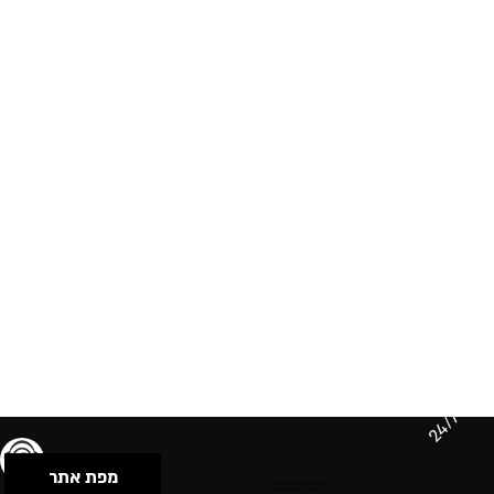
24/7
מפת אתר
תנאי שימוש & מדיניות פרטיות
הצהרת נגישות
Powered by Musican
© 2026 by S.B.E Music