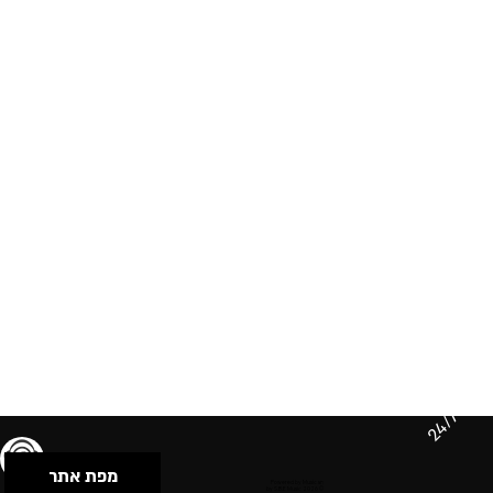
24/7
מפת אתר
תנאי שימוש & מדיניות פרטיות
הצהרת נגישות
Powered by Musican
© 2026 by S.B.E Music