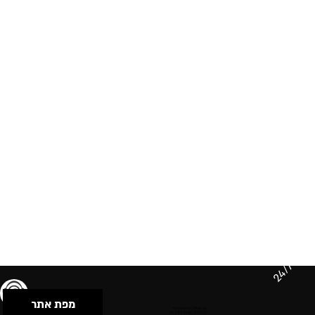
24/7
מפת אתר
תנאי שימוש & מדיניות פרטיות
הצהרת נגישות
Powered by Musican
© 2026 by S.B.E Music