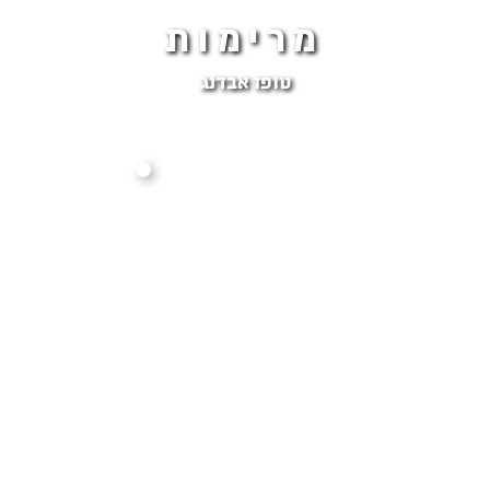
מרימות
טופז אבדנג