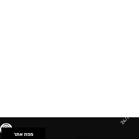
24/7
מפת אתר
תנאי שימוש & מדיניות פרטיות
הצהרת נגישות
Powered by Musican
© 2026 by S.B.E Music