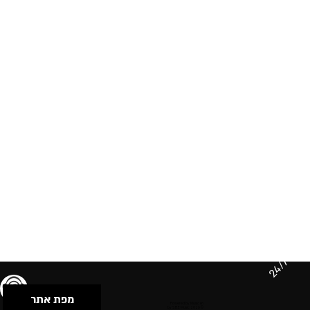
24/7
מפת אתר
תנאי שימוש & מדיניות פרטיות
הצהרת נגישות
Powered by Musican
© 2026 by S.B.E Music