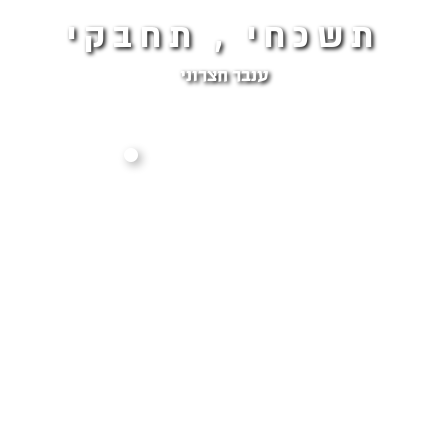
תשכחי , תחבקי
ענבר חצרוני