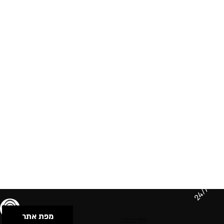
24/7
מפת אתר
תנאי שימוש & מדיניות פרטיות
הצהרת נגישות
Powered by Musican
© 2026 by S.B.E Music