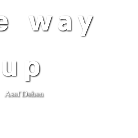
e way
up
Asaf Dahan