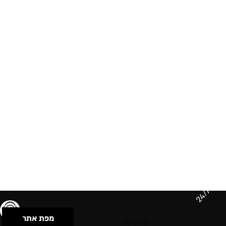
24/7
מפת אתר
תנאי שימוש & מדיניות פרטיות
הצהרת נגישות
Powered by Musican
© 2026 by S.B.E Music